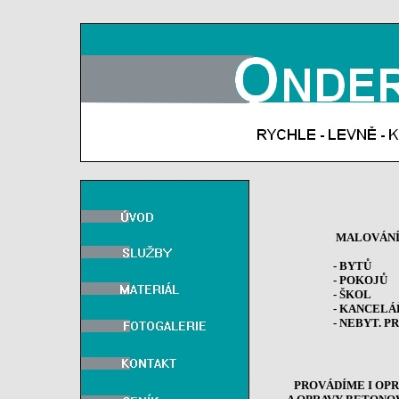
MALOVÁNÍ
- BYTŮ
- POKOJŮ
- ŠKOL
- KANCELÁŘ
- NEBYT. PRO
PROVÁDÍME I OP