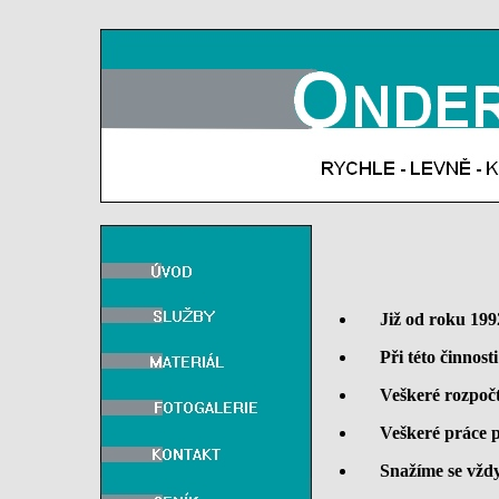
Již od roku 1992 
Při této činnosti 
Veškeré rozpočty,
Veškeré práce pro
Snažíme se vždy 